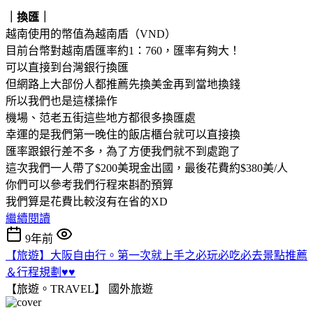
｜換匯｜
越南使用的幣值為越南盾（VND）
目前台幣對越南盾匯率約1：760，匯率有夠大！
可以直接到台灣銀行換匯
但網路上大部份人都推薦先換美金再到當地換錢
所以我們也是這樣操作
機場、范老五街這些地方都很多換匯處
幸運的是我們第一晚住的飯店櫃台就可以直接換
匯率跟銀行差不多，為了方便我們就不到處跑了
這次我們一人帶了$200美現金出國，最後花費約$380美/人
你們可以參考我們行程來斟酌預算
我們算是花費比較沒有在省的XD
繼續閱讀
9年前
【旅遊】大阪自由行。第一次就上手之必玩必吃必去景點推薦
＆行程規劃♥♥
【旅遊。TRAVEL】
國外旅遊