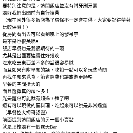
要特別注意的是，這間飯店並沒有附牙刷牙膏
還好我們出國前有自行攜帶
（現在國外很多飯店為了環保不一定會提供，大家要記得帶著
比較保險！）
從房間看出去可以看到晚上的發呆亭
是不是也很美呢♥
飯店早餐也是我很期待的一環
尤其是出國要連續住好幾晚
吃來吃去東西差不多的話很容易膩！
而且如果有附早餐的話，吃飽一點可以多玩些時間
再找午餐來覓食，節省經費也讓旅遊更順暢
早餐的空間挺大的
而且選擇真的超～多！
光是麵包可能就有超過10種了吧
還有可以現做的蛋料理，吃起來可以說是非常過癮
（早餐控大拇哥認證）
前面提到這間飯店的另一個小賣點
就是頂樓還有一個露天Bar