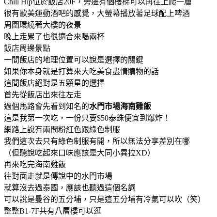
Chili Hip位於飯店20F，旁邊有個樓梯可以再往上爬一層
很有歐美運動酒吧的感覺，大螢幕播放著足球配上啤酒
周圍環繞著大樓的夜景
晚上走累了也很適合來喝兩杯
飯店周邊景點
一間飯店的地理位置可以說是選擇的關鍵
如果你本身就是打算來大吃美食盡情購物的話
這間飯店絕對是五顆星的選擇
首先從飯店出來往左走
過個馬路會先看到知名的
水門市場海南雞飯
這是我第一次吃，一份只要$50泰銖便宜到爆炸！
網路上說有兩間粉紅色跟綠色制服
我們這次去只有綠色制服有開，所以無法分享差別在哪
（但聽說吃起來口味應該是大同小異拉XD）
再來吃完海南雞飯
往對面走就是傳說中的水門市場
就算沒去過泰國，應該也聽過這個名詞
可以說是曼谷的五分埔，只是這五分埔有冷氣可以吹（笑）
整整B1-7F共有八層樓可以逛