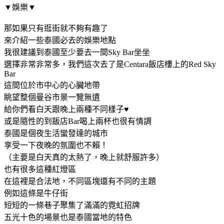
▼娛樂▼
那如果只有逛街就不夠有趣了
來介紹一些泰國必去的娛樂地點
我很建議到泰國至少要去一間Sky Bar坐坐
選擇非常非常多，我們這次去了是Centara飯店樓上的Red Sky
Bar
這間位於市中心的心臟地帶
眺望整個曼谷市景一覽無遺
給你們看白天跟晚上兩種不同樣子♥
或是隨性的到飯店Bar喝上兩杯也很有情調
泰國是個夜生活蠻發達的城市
享受一下夜晚的氛圍也不賴！
（主要是白天真的太熱了，晚上就舒服許多）
也有很多這種紅燈區
在這裡是合法地，不同區塊還有不同的主題
例如這條是牛仔街
短短的一條巷子聚集了滿滿的霓虹招牌
五光十色的場景也是泰國當地的特色