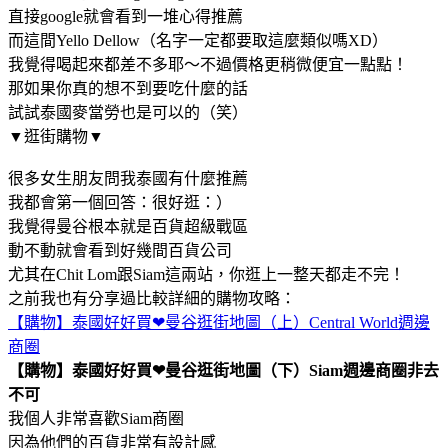
直接google就會看到一堆心得推薦
而這間Yello Dellow（名字一定都要取這麼類似嗎XD）
我覺得喝起來都差不多耶～不過價格更稍微便宜一點點！
那如果你真的想不到要吃什麼的話
試試泰國麥當勞也是可以的（笑）
▼逛街購物▼
很多女生朋友問我泰國有什麼推薦
我都會第一個回答：很好逛：）
我覺得曼谷根本就是百貨超級戰區
動不動就會看到好幾間百貨公司
尤其在Chit Lom跟Siam這兩站，你逛上一整天都走不完！
之前我也有分享過比較詳細的購物攻略：
【購物】泰國好好買❤曼谷逛街地圖（上）Central World週邊
商圈
【購物】泰國好好買❤曼谷逛街地圖（下）Siam週邊商圈非去
不可
我個人非常喜歡Siam商圈
因為他們的百貨非常有設計感