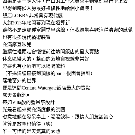
如果是第一晚入住，門口的工作人員會主動幫你拿行李上去
記得到時候入房最好禮貌性地給個小費噢！
飯店LOBBY非常具有現代感
大約2013年底開幕到現在還算新
雖然不是走那種富麗堂皇路線，但我還蠻喜歡這種清爽的感覺
也有很多現代藝術裝置
充滿摩登味兒
繼續往裡頭走會慢慢前往這間飯店的最大賣點
休息區蠻大的，整面的落地窗視線非常好
旁邊也有小酒吧可以喝喝飲料
（不過建議直接到頂樓的bar，後面會提到）
落地窗外的世界
便是這間Centara Watergate飯店最大的賣點
露天景觀池♥
宛如Villa般的發呆亭設計
光是看起來就充滿度假的氛圍
恣意地躺在發呆亭上，喝喝飲料、跟情人朋友談談心
就算是放空也值得（笑）
唯一可惜的是天氣真的太熱