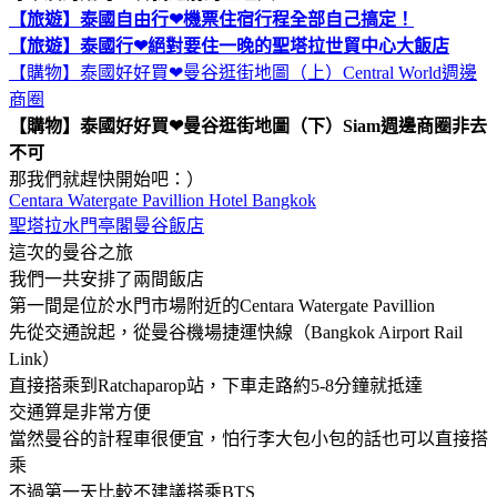
【旅遊】泰國自由行❤機票住宿行程全部自己搞定！
【旅遊】泰國行❤絕對要住一晚的聖塔拉世貿中心大飯店
【購物】泰國好好買❤曼谷逛街地圖（上）Central World週邊
商圈
【購物】泰國好好買❤曼谷逛街地圖（下）Siam週邊商圈非去
不可
那我們就趕快開始吧：）
Centara Watergate Pavillion Hotel Bangkok
聖塔拉水門亭閣曼谷飯店
這次的曼谷之旅
我們一共安排了兩間飯店
第一間是位於水門市場附近的Centara Watergate Pavillion
先從交通說起，從曼谷機場捷運快線（Bangkok Airport Rail
Link）
直接搭乘到Ratchaparop站，下車走路約5-8分鐘就抵達
交通算是非常方便
當然曼谷的計程車很便宜，怕行李大包小包的話也可以直接搭
乘
不過第一天比較不建議搭乘BTS