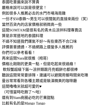
泰國吃普遍來說不算貴
嚴格來說可以說是很便宜！
例如很多人推薦必去的水門市場海南雞
一份才$50泰銖～男生可以很闊氣的直接來兩份（笑）
當然百貨內的店家價格就稍微高一些
這間SOMTAM是很有名的青木瓜涼拌料理專賣店
算是非常道地的泰國料理
不過不知道我們運氣不好～有些東西不合口味
評價普普通通，不過網路上還蠻多人推薦的
你們可以參考看看！
再來這間Nara就很推（拇哥）
價格比剛剛的更貴一點，但是吃起來很過癮！
軟殼蟹超級下飯～涼拌類跟月亮蝦餅也都很棒
聽說這間常常要排隊，建議可以避開用餐時間來吃噢
曼谷常常看到各種主題或是裝潢精美的咖啡廳
這間嚕嚕米就超可愛的♥
（可惜當時吃飽了～哈）
還有到Siam商圈必吃的芒果甜點
比較有名的是Mango Tango