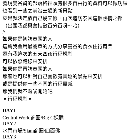
發現曼谷幫的部落格裡頭有很多自由行的資料可以做功課
也看到一些之前沒去過的新景點
於是就決定放自己幾天假，再次造訪泰國這個熱情之都！
（出國我都興奮指數百分百呀～哈）
//
如果你是初訪泰國的人
這篇我會用最簡單的方式分享曼谷的食衣住行育樂
還有我這次的五天四夜行程規劃
可以依照路線來安排
如果你是再訪泰國的人
那麼也可以針對自己喜歡有興趣的景點來安排
或是提供你一些不同的行程靈感
那我們就不囉唆開始吧！
▼行程規劃▼
DAY1
Centrol World商圈/Big C採購
DAY2
水門市場/Siam商圈/四面佛
DAY3