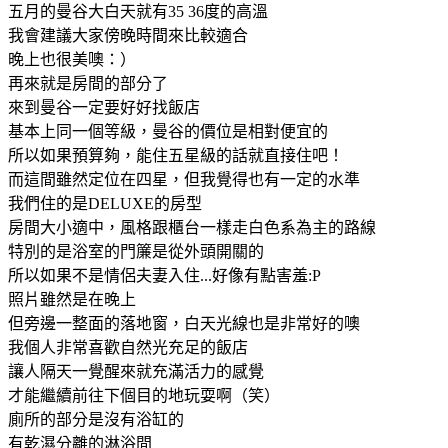
五月的曼谷大白天就有35 36度的高溫
我會建議大家傍晚時間來比較適合
晚上也很美噢：）
再來就是房間的部分了
來到曼谷一定要好好找飯店
基本上同一個等級，曼谷的價位是相對便宜的
所以如果預算夠，能住五星級的話就直接住吧！
而這間雖然定位在四星，但我覺得也有一定的水準
我們住的是DELUXE的房型
房間大小適中，風格跟櫃台一樣走白色系為主的路線
特別的是浴室的門簾是從外頭開關的
所以如果不是情侶夫妻入住...好像有點害羞:P
照片雖然是在晚上
但旁邊一整面的落地窗，白天光線也是非常好的噢
我個人非常喜歡自然光充足的飯店
讓人隔天一覺醒來就充滿活力的感覺
才能繼續前往下個目的地玩耍啊（笑）
廁所的部分是沒有浴缸的
有乾濕分離的淋浴間