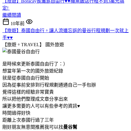
【旅遊】Boracay長灘島自由行♥♥機票飯店行程不到3萬元搞
定!
繼續閱讀
10年前
【旅遊】泰國自由行。讓人流連忘返的曼谷行程規劃一次就上
手♥♥
【旅遊。TRAVEL】
國外旅遊
是時候來更新泰國自由行了：）
想當年第一次的國外旅遊紀錄
就是從泰國自由行開始
因為從事前安排到行程規劃通通自己一手包辦
覺得這樣的經驗非常寶貴
所以把他們整理成文章分享出來
讓更多需要的人可以有些參考的資訊♥
時間過得好快
距離上次泰國行過了三年
剛好朋友無意間推薦我可以找
曼谷幫