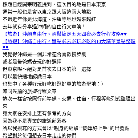
標題已經開宗明義提到，這次目的地是日本東京
通常一般也是會以東京跟大阪這兩大地點
不過近年像是北海道、沖繩等地也越來越紅
去年就有分享過沖繩的自由行文章噢！
【旅遊】沖繩自由行。輕鬆搞定五天四夜必去行程攻略♥♥
【旅遊】沖繩自由行。盤點必去必玩必吃的10大精華景點整理
♥♥
我覺得沖繩是一個非常適合喜歡慢步調
或者是帶爸媽去玩的好選擇
但東京呢～絕對是首次去日本的第一選擇
可以最快速地認識日本
也集中了各種好玩好吃好逛好買的旅遊聖地：）
如同先前的旅遊行程文章
這次一樣會按照行前準備、交通、住宿、行程等條列式整理出
來
讓大家在安排上更有參考的方向
因為我不是專業的旅遊部落客
所以我撰寫的方式會以"親身的經驗""簡單好上手"的出發點
希望對於每個想去日本走走的你們