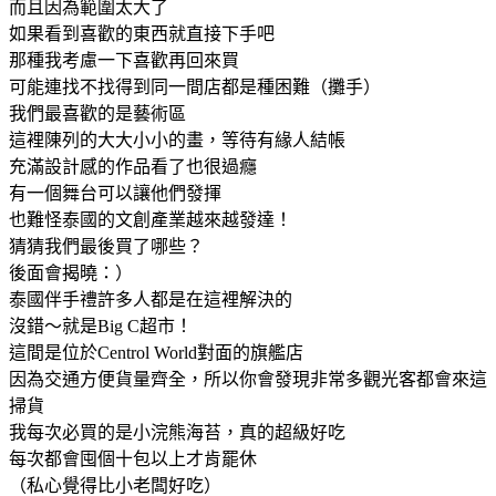
而且因為範圍太大了
如果看到喜歡的東西就直接下手吧
那種我考慮一下喜歡再回來買
可能連找不找得到同一間店都是種困難（攤手）
我們最喜歡的是藝術區
這裡陳列的大大小小的畫，等待有緣人結帳
充滿設計感的作品看了也很過癮
有一個舞台可以讓他們發揮
也難怪泰國的文創產業越來越發達！
猜猜我們最後買了哪些？
後面會揭曉：）
泰國伴手禮許多人都是在這裡解決的
沒錯～就是Big C超市！
這間是位於Centrol World對面的旗艦店
因為交通方便貨量齊全，所以你會發現非常多觀光客都會來這
掃貨
我每次必買的是小浣熊海苔，真的超級好吃
每次都會囤個十包以上才肯罷休
（私心覺得比小老闆好吃）