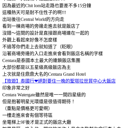
因為最近的Chit lom站走路也要差不多15分鐘
這種熱天可是耐不住性子的啊!!!
出站後往Central World的方向走
看到一棟商場的旁邊走進去就是飯店了
沒錯～這間的設計是直接跟商場連在一起的
外觀上看起來好像不怎麼樣
不過等你們走上去就知道了（眨眼）
沿著商場旁邊的入口走進來會看到飯店名稱的字樣
Centara是泰國本土最大的連鎖飯店集團
大部份都是以五星級高級飯店為主
上次就是住鼎鼎大名的Centara Grand Hotel
【旅遊】泰國行❤絕對要住一晚的聖塔拉世貿中心大飯店
印象非常之好
Centara Watergate雖然是唯一一間四星級的
但是抱著明星光環還是很值得期待！
（重點是價格更可愛啊）
一樓走進來會有個等待區
坐電梯上9F後才是正式的飯店大廳