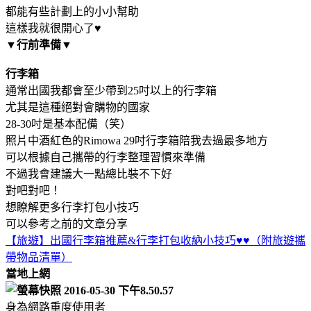
都能有些計劃上的小小幫助
這樣我就很開心了♥
▼行前準備▼
行李箱
通常出國我都會至少帶到25吋以上的行李箱
尤其是這種絕對會購物的國家
28-30吋是基本配備（笑）
照片中酒紅色的Rimowa 29吋行李箱陪我去過最多地方
可以根據自己攜帶的行李整理習慣來準備
不過我會建議大一點總比裝不下好
對吧對吧！
想瞭解更多行李打包小技巧
可以參考之前的文章分享
【旅遊】出國行李箱推薦&行李打包收納小技巧♥♥（附旅遊攜
帶物品清單）
當地上網
身為網路重度使用者