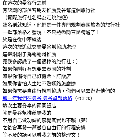
在這次的曼谷行之前
有認識的部落客朋友推薦曼谷幫這個旅行社
（實際旅行社名稱為走跳旅遊）
聽名稱就知道，他們是一件專門規劃泰國旅遊的旅行社
一逛部落格才發現，不只熟悉簡直是精通了！
於是在從中牽線後
這次的旅遊就交給曼谷幫協助處理
這邊謝謝于為暢暢哥推薦
讓我多認識了一個很棒的旅行社：）
如果你剛好有想要去泰國的計劃
如果你懶得自己訂機票、訂飯店
如果你害怕人生地不熟迷路怎麼辦
如果你需要自由行規劃協助，你們可以去逛逛他們的
那一年我們在曼谷 曼谷幫部落格
（<Click）
這次主要分享的兩間飯店
就是曼谷幫推薦給我的
不用自己做功課的感覺其實也不賴（笑）
之後會再發一篇曼谷自由行的行程安排
等不及的話可以看我之前的整理文！