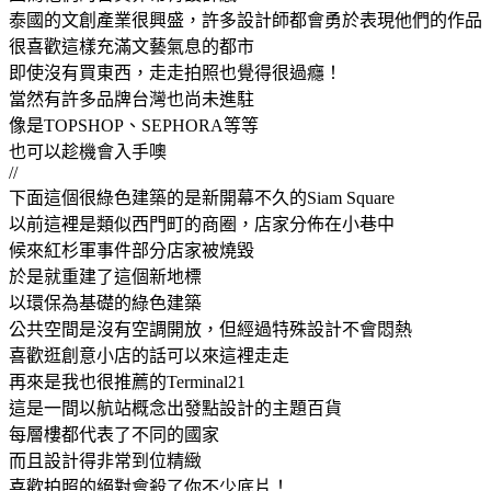
泰國的文創產業很興盛，許多設計師都會勇於表現他們的作品
很喜歡這樣充滿文藝氣息的都市
即使沒有買東西，走走拍照也覺得很過癮！
當然有許多品牌台灣也尚未進駐
像是TOPSHOP、SEPHORA等等
也可以趁機會入手噢
//
下面這個很綠色建築的是新開幕不久的Siam Square
以前這裡是類似西門町的商圈，店家分佈在小巷中
候來紅杉軍事件部分店家被燒毀
於是就重建了這個新地標
以環保為基礎的綠色建築
公共空間是沒有空調開放，但經過特殊設計不會悶熱
喜歡逛創意小店的話可以來這裡走走
再來是我也很推薦的Terminal21
這是一間以航站概念出發點設計的主題百貨
每層樓都代表了不同的國家
而且設計得非常到位精緻
喜歡拍照的絕對會殺了你不少底片！