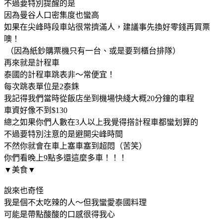
不過要特別提醒的是
因為曼谷人口密集度也蠻高
如果在尖峰時段車站很常擠滿人，建議事先換好零錢再買票
噢！
（因為紙鈔購票機只有一台、或是要到櫃台排隊）
再來就是計程車
泰國的計程車跳表非～常便宜！
每次跳表單位是2泰銖
我記得我們當時從飯店坐到機場快綫大概20分鐘的車程
車資好像不到$130
總之如果你們人數在3人以上我覺得搭計程車都蠻划算的
不過要特別注意的是避開尖峰時間
不然你就會在車上塞車塞到超悶（苦笑）
你們看晚上9點多還這麼多車！！！
▼美食▼
說來也奇怪
我是個不太吃辣的人～但我蠻愛泰國料理
可能是帶點酸酸的口感很得我心