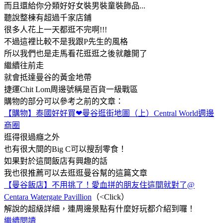
而且還給你分類好好女裝男裝童裝飾品...
聽說整棟有超過千家店鋪
很多人花上一天都逛不完啊!!!
不過這裡比較不是我跟P先生的風格
所以我們也是走馬看花逛逛之後就離開了
繼續往前走
就會抵達曼谷的黃金地帶
捷運Chit Lom周邊號稱是百貨一級戰區
購物的部分可以參考之前的文章：
【購物】泰國好好買❤曼谷逛街地圖（上）Central World週邊
商圈
逛得很過癮之外
也有很大間的Big C可以搜刮零食！
如果對於這間飯店有興趣的話
我也很推薦可以去逛逛曼谷幫的這篇文章
【曼谷飯店】不用挑了！愛血拼的朋友住這間就對了@
Centara Watergate Pavillion
（<Click）
解說的超級詳細，連周邊景點有什麼好玩都介紹到囉！
繼續閱讀