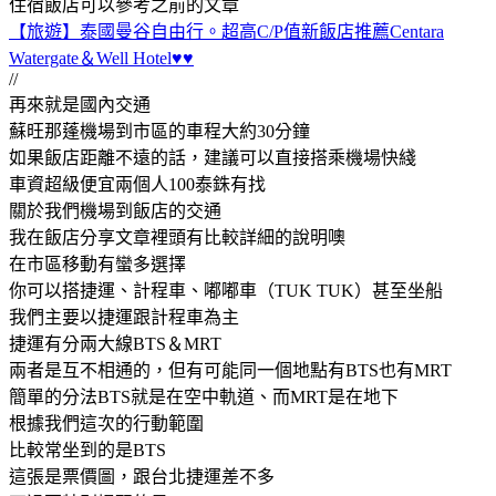
住宿飯店可以參考之前的文章
【旅遊】泰國曼谷自由行。超高C/P值新飯店推薦Centara
Watergate＆Well Hotel♥♥
//
再來就是國內交通
蘇旺那蓬機場到市區的車程大約30分鐘
如果飯店距離不遠的話，建議可以直接搭乘機場快綫
車資超級便宜兩個人100泰銖有找
關於我們機場到飯店的交通
我在飯店分享文章裡頭有比較詳細的說明噢
在市區移動有蠻多選擇
你可以搭捷運、計程車、嘟嘟車（TUK TUK）甚至坐船
我們主要以捷運跟計程車為主
捷運有分兩大線BTS＆MRT
兩者是互不相通的，但有可能同一個地點有BTS也有MRT
簡單的分法BTS就是在空中軌道、而MRT是在地下
根據我們這次的行動範圍
比較常坐到的是BTS
這張是票價圖，跟台北捷運差不多