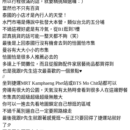
所以行程很滿的話，就要精挑細選囉：）
當然也不只有百貨
泰國的小店才是內行人的天堂！
水門市場是傳說中批發大本營，類似台北的五分埔
不過這裡好處是有冷氣，從B1逛到7樓
認真挑貨的話可能一整天都不夠（笑）
最後是上回泰國行沒有機會去到的恰圖恰市集
曼谷有大大小小的市集
恰圖恰是很多人推薦必去的
多達上千間攤位，而且從服飾配件家居藝術品都買得到
也是我跟P先生這次最喜歡的一個景點♥
//
坐到捷運MRT Kamphaeng Phet站或BTS Mo Chit站都可以
旁邊有很大的公園，天氣沒有太熱時會看到很多人在這邊野餐
市集真的超級超級超級無敵大
你可以一進去先看地圖鎖定自己想逛的區域
不過千萬別逼自己一定要照路線走
最後我跟P先生就跟著感覺逛～反正只要回得了捷運站就好
了:P