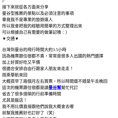
//
接下來就從各方面來分享
曼谷型推薦的景點以及必須注意的事項
畢竟我不是專業的旅遊達人
所以我會把我的經驗用簡單的方式整理出來
可以根據自己有需要的做筆記噢：）
▼交通▼
台灣到曼谷的飛行時間大約3.5小時
因為機票跟住宿都不貴，常常是很多人出國的熱門選擇
加上好買好吃又平價
很適合安排自由行跟家人朋友來走走！
搭乘華航來回
大概提早了兩個月左右買票，所以時間還不錯是午去晚回
這次的機票跟住宿都是請
曼谷幫
幫忙代訂
省去了很多煩瑣的行前準備時間
尤其是飯店！
我不用比價直接跟他們說我大概會去哪
就幫我推薦好也訂好了（笑）