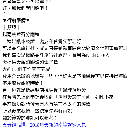
希望這篇文章可以幫上忙
好，那我們就開始吧！
//
▼行前準備▼
｜簽證｜
越南簽證有分兩種
一種是紙本簽證，需要在台灣先辦理好
可以委託旅行社、或是直接到越南駐台北經濟文化辦事處辦理
我們這次是網路委託旅行社處理，費用為NT$1650/人
需提供大頭照跟護照電子檔
大約1-3個工作天可完成
費用會比辦落地簽貴一些，但好處是下飛機後可以直接出海關
不用浪費旅遊時間！
另一種就是抵達越南機場後再辦理落地簽
在台灣先上網申請後收到「落地簽證許可函」列印下來
事前做功課時發現有人有語言不太通的經驗
所以後來我們一致決定先辦好再說
關於簽證的資訊可以參考：
五分鐘搞懂！2018年最新越南簽證懶人包