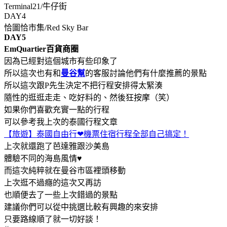
Terminal21/牛仔街
DAY4
恰圖恰市集/Red Sky Bar
DAY5
EmQuartier百貨商圈
因為已經對這個城市有些印象了
所以這次也有和
曼谷幫
的客服討論他們有什麼推薦的景點
所以這次跟P先生決定不把行程安排得太緊湊
隨性的逛逛走走、吃好料的、然後狂按摩（笑）
如果你們喜歡充實一點的行程
可以參考我上次的泰國行程文章
【旅遊】泰國自由行❤機票住宿行程全部自己搞定！
上次就還跑了芭達雅跟沙美島
體驗不同的海島風情♥
而這次純粹就在曼谷市區裡頭移動
上次逛不過癮的這次又再訪
也順便去了一些上次錯過的景點
建議你們可以從中挑選比較有興趣的來安排
只要路線順了就一切好談！