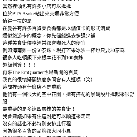
當然裡頭也有許多小店可以逛逛
位於BTS Asoke站出來交通非常方便
值得一提的是
在曼谷有許多百貨美食街都是以儲值卡的形式消費
類似悠游卡的概念，你先儲錢進去多退少補
這種美食街價格通常都會嚇死人的便宜
例如海南雞一份50泰銖、現打芒果冰沙一杯也只要30泰銖
很多人吃頓飯下來根本花不到100泰銖
超級划算！！！
再來The EmQuartier也是新開的百貨
我真的很懷疑開這麼多間會有人逛嗎（笑）
這間裡頭有什麼店不是重點
他們有一個很大的空中花園，還有搭配的景觀設計逛起來很舒
服
最重要的是多達四層樓的美食街！
我會建議如果有住這附近可以順道來走走
沒有的話也不必特別安排此行程
因為很多百貨的品牌都大同小異