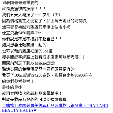
到泰國最最最重要的
就是要痛快的按摩！！！
我們五天大概按了三四次吧（笑）
因為價格實在太便宜了，加上每天走路的時間長
通常都會再回到飯店前來按上個兩小時
便宜只要$450泰銖/2hr
你們說是不是不按對不起自己！！
如果想要比較高級一點的
也可以預約飯店裡頭的Spa館
搜尋關鍵字網路上就有很多店家可以參考囉：）
回國前別忘了到Jo Malone走走
聽說泰國的免稅價是亞洲區裡頭算便宜的
我買了100ml的約$4250泰銖，換算台幣約$3900左右
給你們參考參考！
最後的最後
就用泰國這次的戰利品來壓軸吧！
對於美妝品有興趣的可以到這邊逛逛
【購物】泰國必買美妝戰利品＆購物心得分享。THAILAND
BEAUTY HAUL♥♥