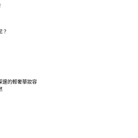
！
呢？
深邃的輕奢華妝容
然