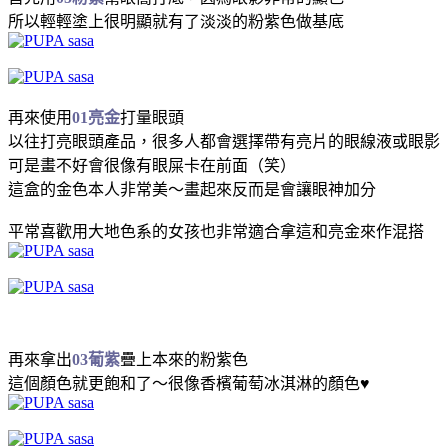
所以輕輕塗上很明顯就有了淡淡的粉紫色做基底
再來使用
01亮金
打量眼頭
以往打亮眼頭產品，很多人都會選擇帶有亮片的眼線液或眼影
可是畫不好會很像有眼屎卡在前面（笑）
這盒的金色本人非常美～畫起來反而是會讓眼神加分
平常喜歡用大地色系的女孩也非常適合拿這和亮金來作混搭
再來拿出
03葡紫
疊上本來的粉紫色
這個顏色就更飽和了～很像香檳葡萄冰淇淋的顏色♥