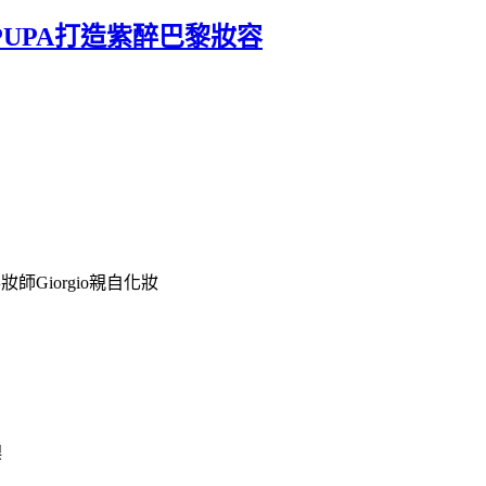
UPA打造紫醉巴黎妝容
Giorgio親自化妝
噢