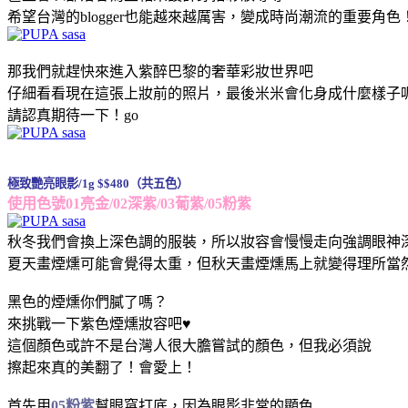
希望台灣的blogger也能越來越厲害，變成時尚潮流的重要角色
那我們就趕快來進入紫醉巴黎的奢華彩妝世界吧
仔細看看現在這張上妝前的照片，最後米米會化身成什麼樣子
請認真期待一下！go
極致艷亮眼影/1g $$480（共五色）
使用色號01亮金/02深紫/03葡紫/05粉紫
秋冬我們會換上深色調的服裝，所以妝容會慢慢走向強調眼神
夏天畫煙燻可能會覺得太重，但秋天畫煙燻馬上就變得理所當
黑色的煙燻你們膩了嗎？
來挑戰一下紫色煙燻妝容吧♥
這個顏色或許不是台灣人很大膽嘗試的顏色，但我必須說
擦起來真的美翻了！會愛上！
首先用
05粉紫
幫眼窩打底，因為眼影非常的顯色