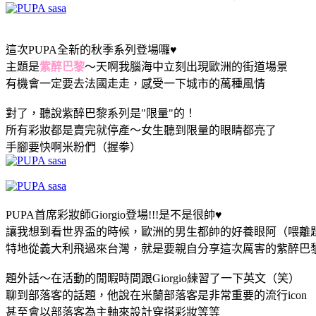
這次PUPA全新的秋季系列登場囉♥
主題是
紫醉巴黎
～天啊我腦海中立刻出現歐洲的街道場景
有機會一定要去法國走走，感受一下城市的萬種風情
對了，聽說紫醉巴黎系列是"限量"的！
所有彩妝都是賣完就停產～女生聽到限量的眼睛都亮了
手腳要快啊米粉們（握拳）
PUPA首席彩妝師Giorgio登場!!!是不是很帥♥
讓我想到看世界盃的時候，歐洲的男生都帥的好養眼阿（喂離
特地從義大利飛過來台灣，就是要親自分享這次厲害的紫醉巴
題外話～在活動的閒暇時間跟Giorgio練習了一下英文（笑）
聊到部落客的話題，他說在米蘭部落客是非常重要的流行icon
甚至會以部落客為主軸來設計穿搭彩妝等等