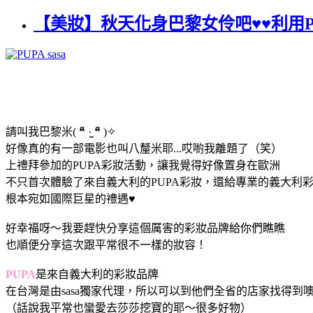
【美妝】秋天化身巴黎女伶吧♥♥利用P
請叫我巴黎米( ❝̆ ·̫̮ ❝̆ )✧
好像真的有一部電影也叫八釐米耶...哎喲我離題了（笑）
上禮拜參加的PUPA彩妝活動，讓我覺得好像置身在歐洲
不只首次體驗了來自義大利的PUPA彩妝，還給專業的義大利彩妝師
根本宛如國際巨星的禮遇♥
好幸福呀～我要趕快分享這個厲害的彩妝品牌給你們瞧瞧
也順便分享這次跟平常很不一樣的妝容！
PUPA
是來自義大利的彩妝品牌
在台灣是由sasa獨家代理，所以可以到他們全省的店家找得到
（話說我平常也蠻愛去莎莎挖寶的耶～很多好物）