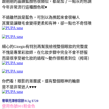
跟剛剛的晶鑽藍顏色很類似，都是加了一點灰的色調
今年非常流行這種顏色呢♥
不過雖然說是藍色，可別以為擦起來會很嚇人
其實是讓睫毛會變得更柔和有神，卻一點也不奇怪噢
細心的Giorgio有特別再幫我檢視整個眼妝的完整度
不愧是專業彩妝師，在化妝步驟中完全不會不舒服
而是很享受被化妝的過程～動作很輕柔到位（拇哥）
你們看！眼影的漸層感，還有整個眼神的輪廓
是不是非常迷人♥♥♥
奢華亮澤修容餅/8.5g $720
使用色號001粉金色