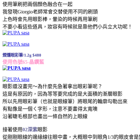
使用筆刷把兩個顏色融合在一起
我發現Giorgio老師常會交替使用不同的刷頭
上色時會先用眼影棒，暈染的時候再用筆刷
不要小看這些道具，妝容有時候就是靠他們小兵立大功呢！
煙燻眼彩筆/1.2g $480
使用色號65-晶鑽藍
眼影還沒畫完～為什麼先急著拿出眼彩筆呢？
這是有原因的，因為等等要完成的是大面積的漸層眼影
所以先用眼彩筆（也就是眼線筆）將眼尾的輪廓勾勒出來
有點像是一個ㄑ字形，注意不要畫得太寬噢
沿著睫毛根部也畫出一條自然的上眼線
接著使用
02深紫
眼影
從剛剛眼線的邊緣線往眼中畫，大概眼中到眼角1/3的眼皮會