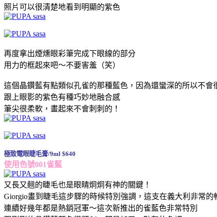
照片可以很清楚地看到明顯的紫色
再度拿出煙燻眼彩筆完成下眼線的部分
用力的框起來吧～不要害羞（笑）
這個晶鑽藍有點類似孔雀的那種藍色，因為還蠻深的所以不會
跟上眼影的紫色有種巧妙地融合感
筆尖很柔軟，畫起來不會刺刺的！
極致電眼睫毛膏/9ml $640
使用色號001雀藍
又長又翹的睫毛也是眼睛炯炯有神的關鍵！
Giorgio畫到睫毛這步驟的時候特別強調，這支在義大利非常的
連續好幾年都是熱銷冠軍～這次新推出的雀藍色非常特別