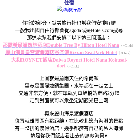
住宿
住宿的部分，鈦美旅行社也幫我們安排好囉
一般我出國自由行都會從agoda或是Hotels.com搜尋
那這次幫我們安排了以下這三間酒店：
那霸希爾頓逸林酒店Double Tree By Hilton Hotel Nana
（<Click）
麗山海景皇宮渡假酒店谷茶灣Rizzan Sea-Park Hotel
（<Click）
大和ROYNET飯店Daiwa Roynet Hotel Nana Kokusai-
dori
（<Click）
上圖就是前兩天住的希爾頓
畢竟是國際連鎖集團，水準都在一定之上
交通非常方便，就在單軌列車旭橋站走路2分鐘
走到對面就可以乘坐定期觀光巴士囉
再來麗山海景渡假酒店
位置就離鬧區有點距離，在比較北邊有海灘的景點
有一整排的渡假酒店，幾乎都擁有自己的私人海灘
這是從我們飯店看出去的無敵海景♥