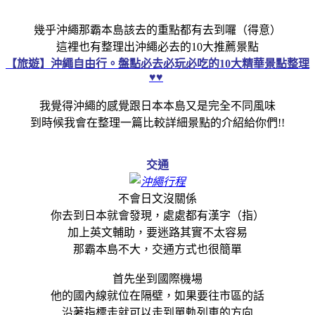
幾乎沖繩那霸本島該去的重點都有去到囉（得意）
這裡也有整理出沖繩必去的10大推薦景點
【旅遊】沖繩自由行。盤點必去必玩必吃的10大精華景點整理
♥♥
我覺得沖繩的感覺跟日本本島又是完全不同風味
到時候我會在整理一篇比較詳細景點的介紹給你們!!
交通
不會日文沒關係
你去到日本就會發現，處處都有漢字（指）
加上英文輔助，要迷路其實不太容易
那霸本島不大，交通方式也很簡單
首先坐到國際機場
他的國內線就位在隔壁，如果要往市區的話
沿著指標走就可以走到單軌列車的方向