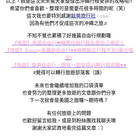
以上，就是這次米米幫大家整理出沖繩行程安排的攻略啦!!
希望你們會喜歡，整理可是需要花很多時間的呢（笑）
這次我也要特別感謝
鈦美旅行社
（<Click）
因為有他們才促成這次的沖繩之旅♬
不知不覺也累積了好幾篇自由行規劃囉
【旅遊】泰國自由行❤機票住宿行程全部自己搞定！
【旅遊】Boracay長灘島自由行♥♥機票飯店行程不到3萬元搞
定!
【旅遊】香港自由行。跟我一起安排必勝行程攻略♥♥
#覺得可以轉行旅遊部落客（誤）
未來也會繼續增加我的口袋清單
也會努力的整理更多旅遊的文章跟你們分享
下一次就會是美國之旅囉～期待嗎？
有任何旅遊上的問題
也歡迎留言給我，或是到粉絲團找我聊天噢
謝謝大家認真地看完這篇文章：）