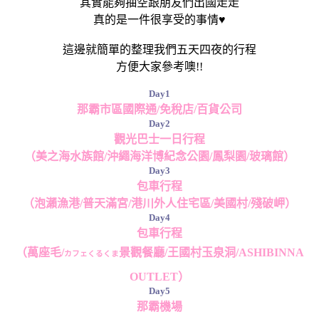
其實能夠抽空跟朋友們出國走走
真的是一件很享受的事情♥
這邊就簡單的整理我們五天四夜的行程
方便大家參考噢!!
Day1
那霸市區國際通/免稅店/百貨公司
Day2
觀光巴士一日行程
（美之海水族館/沖繩海洋博紀念公園/鳳梨園/玻璃館）
Day3
包車行程
（泡瀨漁港/普天滿宮/港川外人住宅區/美國村/殘破岬）
Day4
包車行程
（萬座毛/
景觀餐廳/王國村玉泉洞/ASHIBINNA
カフェくるくま
OUTLET）
Day5
那霸機場