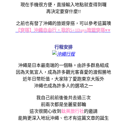
現在手機很方便，直接輸入地點就查得到囉
再決定要穿什麼!!
之前也有發了沖繩的旅遊穿搭，可以參考這篇噢
【穿搭】沖繩自由行。我的5+1Days旅遊穿搭♥♥
行程安排
沖繩是日本最南端的一個縣。由許多群島組成
因為天氣宜人，成為許多觀光客喜愛的渡假勝地
近年日幣貶值，大家除了愛跑東京大阪外
沖繩也成為許多人的選項之一
我自己前前後後共去過三次
前兩次都是坐麗星郵輪
這次很開心收到
鈦美旅行社
的邀請
能夠更深入地玩沖繩、也才有這篇文章的誕生