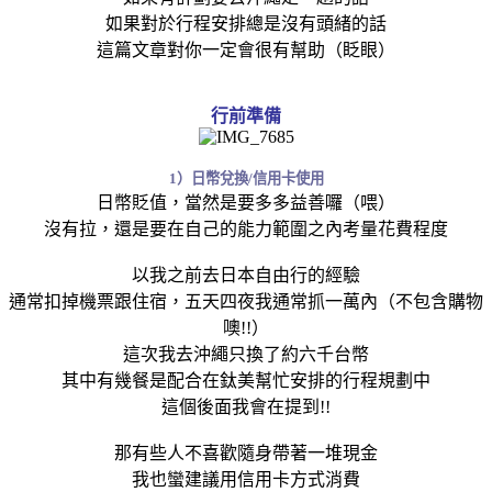
如果對於行程安排總是沒有頭緒的話
這篇文章對你一定會很有幫助（眨眼）
行前準備
1）日幣兌換/信用卡使用
日幣貶值，當然是要多多益善囉（喂）
沒有拉，還是要在自己的能力範圍之內考量花費程度
以我之前去日本自由行的經驗
通常扣掉機票跟住宿，五天四夜我通常抓一萬內（不包含購物
噢!!）
這次我去沖繩只換了約六千台幣
其中有幾餐是配合在鈦美幫忙安排的行程規劃中
這個後面我會在提到!!
那有些人不喜歡隨身帶著一堆現金
我也蠻建議用信用卡方式消費