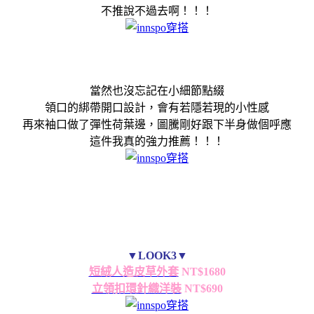
不推說不過去啊！！！
當然也沒忘記在小細節點綴
領口的綁帶開口設計，會有若隱若現的小性感
再來袖口做了彈性荷葉邊，圖騰剛好跟下半身做個呼應
這件我真的強力推薦！！！
▼LOOK3▼
短絨人造皮草外套
NT$1680
立領扣環針織洋裝
NT$690