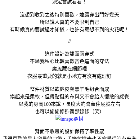
決定嘗試看看！
沒想到收到之後特別喜歡，連續穿出門好幾天
所以說人真的不要限制自己
有時候真的要試過才知道，也許有意想不到的火花呢！
//
這件設計為雙面兩穿式
不過我私心比較喜歡杏色這面的穿法
魔鬼藏在細節裡
衣服最重要的就是小地方有沒有處理好
整件材質以軟麂皮與羔羊毛組合而成
摸起來是柔軟，但帶點挺的布料又不會給人懶散的感覺
以我的身高160來說，長度大約會蓋住屁股左右
也可以偷偷修飾臀部線條（笑）
背面不收邊的設計保持了率性感
我很喜歡的是大容量的口袋，手機放進去也不會覺得沒有安全