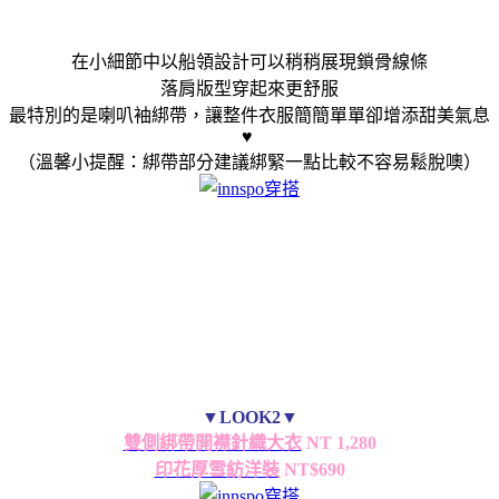
在小細節中以船領設計可以稍稍展現鎖骨線條
落肩版型穿起來更舒服
最特別的是喇叭袖綁帶，讓整件衣服簡簡單單卻增添甜美氣息
♥
（溫馨小提醒：綁帶部分建議綁緊一點比較不容易鬆脫噢）
▼LOOK2▼
雙側綁帶開襟針織大衣
NT 1,280
印花厚雪紡洋裝
NT$690