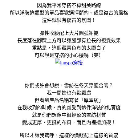
因為我平常穿搭不算甜美路線
所以洋裝這類型的單品喜歡選擇簡約、或是復古的風格
這件就很有復古的氛圍！
彈性收腰配上大片圓弧裙擺
長度落在腳踝上方可以讓腿部有拉長的視覺效果
重點是，這個藏青色真的太顯白了
可以說是穿搭的小心機嗎（笑）
你們或許會想說，雪紡在冬天穿適合嗎？
我一開始也有點顧慮
但看到產品名稱寫著「厚雪紡」
在我收到的時候，真的感受到這件洋裝的扎實度
就是你們想像中很輕盈的雪紡材質
變成更厚、更挺的布料，而且內裡還加襯！
所以才讓我驚呼，這樣的價錢配上這樣的質感