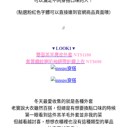
可以滿足不同穿搭口味的人！
（點選粉紅色字體可以直接連到官網商品頁面噢）
//
▼LOOK1▼
雙面羔羊麂皮外套
NT$1180
氣質織紋喇叭袖綁帶針織上衣
NT$690
冬天最愛收集的就是各種外套
老實說大衣雖然百搭，但總是有想要換點口味的時候
第一眼看到這件羔羊毛外套並非我的菜
但越看越討喜，想想衣櫃裡也沒有這種類型的單品