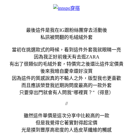
最後這件是我在IG跟粉絲團穿去活動後
私訊被問翻的毛絨絨外套
當初在挑選款式的時候，看到這件外套我就眼睛一亮
因為我正好前幾天有去逛ZARA
有出了很類似的毛絨外套，特價完之後還比這件定價貴
後來我暗自慶幸還好沒買
因為這件的質感說真的不輸人之外，版型我也更喜歡
而且應該榮登我近期詢問度最高的一款外套
只要穿出門就會有人問我"哪裡買？"（得意）
//
雖然這件單價是這次分享中比較高的一款
但是我覺得它著實對得起定價
光是摸到豐厚高密度的人造皮草纖維的觸感